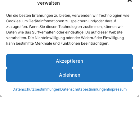
verwalten
Um die besten Erfahrungen zu bieten, verwenden wir Technologien wie
Cookies, um Geräteinformationen zu speichern und/oder darauf
zuzugreifen. Wenn Sie diesen Technologien zustimmen, können wir
Daten wie das Surfverhalten oder eindeutige IDs auf dieser Website
verarbeiten. Die Nichteinwilligung oder der Widerruf der Einwilligung
kann bestimmte Merkmale und Funktionen beeinträchtigen.
Privacy Policy
Akzeptieren
I accept the privacy policy of the website and have
given my consent to Google reCAPTCHA.
Ablehnen
Send Message
Datenschutzbestimmungen
Datenschutzbestimmungen
Impressum
Privacy Policy
Imprint