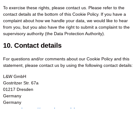
To exercise these rights, please contact us. Please refer to the
contact details at the bottom of this Cookie Policy. If you have a
complaint about how we handle your data, we would like to hear
from you, but you also have the right to submit a complaint to the
supervisory authority (the Data Protection Authority).
10. Contact details
For questions and/or comments about our Cookie Policy and this
statement, please contact us by using the following contact details:
L&W GmbH
Gostritzer Str. 67a
01217 Dresden
Germany
Germany
https://qms.lw-gmbh.com
Website:
Email:
info@
lw-gmbh.com
Phone number: +49 351 8717474
This Cookie Policy was synchronized with