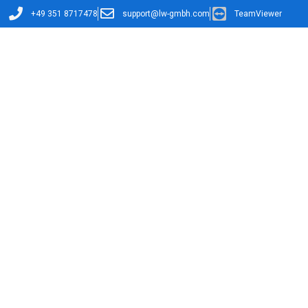
+49 351 8717478
support@lw-gmbh.com
TeamViewer