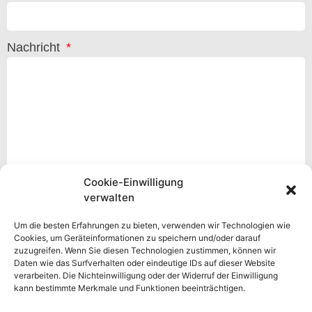
Nachricht
Cookie-Einwilligung
verwalten
Um die besten Erfahrungen zu bieten, verwenden wir Technologien wie
Cookies, um Geräteinformationen zu speichern und/oder darauf
Datenschutzbestimmung
zuzugreifen. Wenn Sie diesen Technologien zustimmen, können wir
Daten wie das Surfverhalten oder eindeutige IDs auf dieser Website
Hiermit akzeptiere ich die
verarbeiten. Die Nichteinwilligung oder der Widerruf der Einwilligung
Datenschutzbestimmungen der Webseite und habe
kann bestimmte Merkmale und Funktionen beeinträchtigen.
meine Zustimmung für Google reCAPTCHA gesetzt.