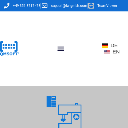
+49 351 8717478
support@lw-gmbh.com
TeamViewer
DE
EN