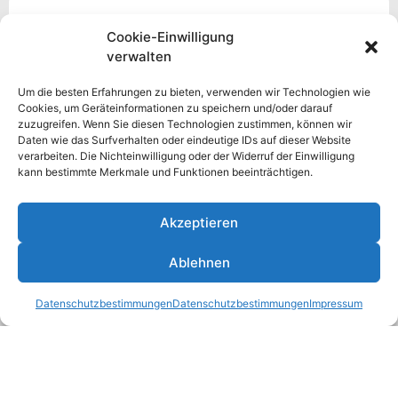
Cookie-Einwilligung
verwalten
Um die besten Erfahrungen zu bieten, verwenden wir Technologien wie
Cookies, um Geräteinformationen zu speichern und/oder darauf
zuzugreifen. Wenn Sie diesen Technologien zustimmen, können wir
Daten wie das Surfverhalten oder eindeutige IDs auf dieser Website
verarbeiten. Die Nichteinwilligung oder der Widerruf der Einwilligung
kann bestimmte Merkmale und Funktionen beeinträchtigen.
Akzeptieren
Datenschutzbestimmung
Ablehnen
Hiermit akzeptiere ich die
Datenschutzbestimmungen der Webseite und habe
Datenschutzbestimmungen
Datenschutzbestimmungen
Impressum
meine Zustimmung für Google reCAPTCHA gesetzt.
Nachricht absenden