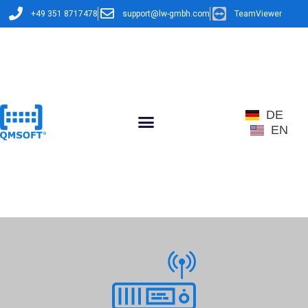
+49 351 8717478
support@lw-gmbh.com
TeamViewer
DE
EN